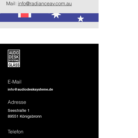
Mail:
info@radianceav.com.au
E-Mail
info@audiodesksysteme.de
Adresse
Seestraße 1
89551 Königsbronn
Telefon