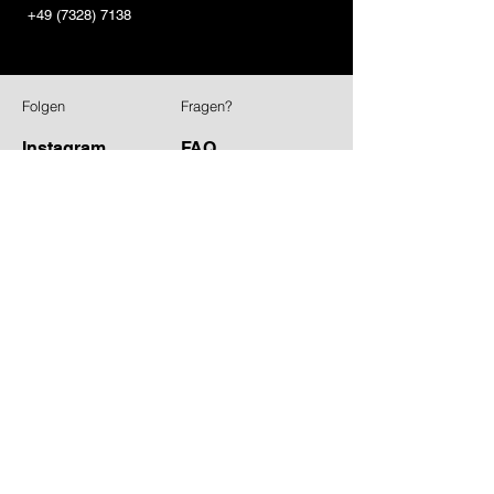
+49 (7328) 7138
Folgen
Fragen?
Instagram
FAQ
Anwenderfeedback
EUR (€)
Versandpartner
International