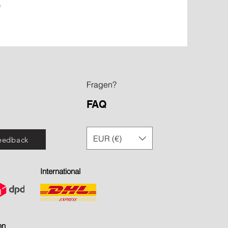
)
Fragen?
FAQ
EUR (€)
eedback
International
en