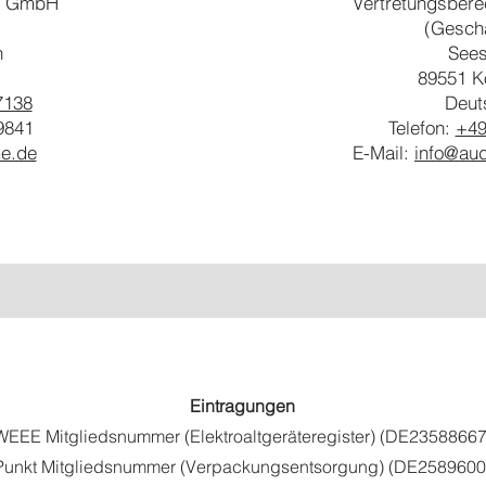
s GmbH
Vertretungsbere
(Geschä
n
Sees
89551 K
7138
Deut
9841
Telefon:
+49
e.de
E-Mail:
info@au
Eintragungen
WEEE Mitgliedsnummer (Elektroaltgeräteregister) (DE23588667
Punkt Mitgliedsnummer (Verpackungsentsorgung) (DE258960