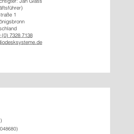
chtigter: Jan Gläss
ftsführer)
traße 1
önigsbronn
schland
 (0) 7328 7138
diodesksysteme.de
)
0048680)