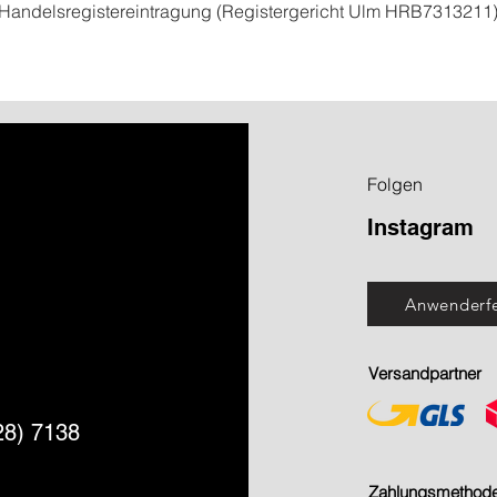
Handelsregistereintragung (Registergericht Ulm HRB7313211
Folgen
Instagram
Anwenderf
Versandpartner
28) 7138
Zahlungsmethod