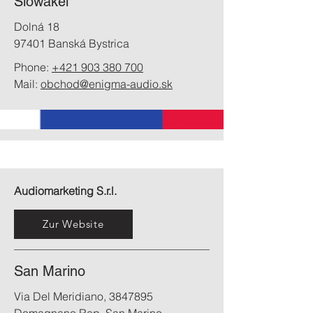
Slowakei
Dolná 18
97401 Banská Bystrica
Phone:
+421 903 380 700
Mail:
obchod@enigma-audio.sk
Audiomarketing S.r.l.
Zur Website
San Marino
Via Del Meridiano,
3847895
Domagnano Rep. San Marino