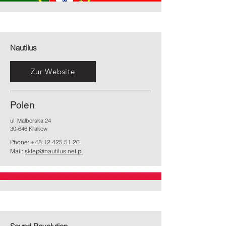
Nautilus
Zur Website
Polen
ul. Malborska 24
30-646 Krakow
Phone:
+48 12 425 51 20
Mail:
sklep@nautilus.net.pl