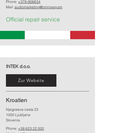
Phone:
+378-906634
Mail:
audiomarketing@omniway.sm
Official repair service
INTEK d.o.o.
Zur Website
Kroatien
Njegoseva cesta 23
1000 Ljubljana
Slovenia
Phone:
+38 623 22 000