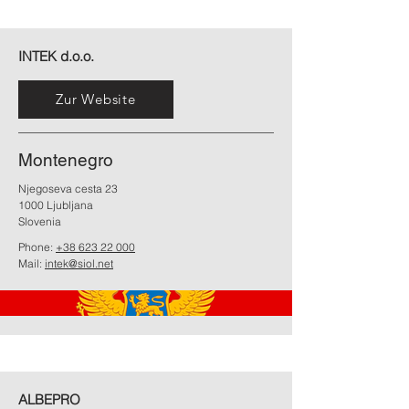
INTEK d.o.o.
Zur Website
Montenegro
Njegoseva cesta 23
1000 Ljubljana
Slovenia
Phone:
+38 623 22 000
Mail:
intek@siol.net
ALBEPRO