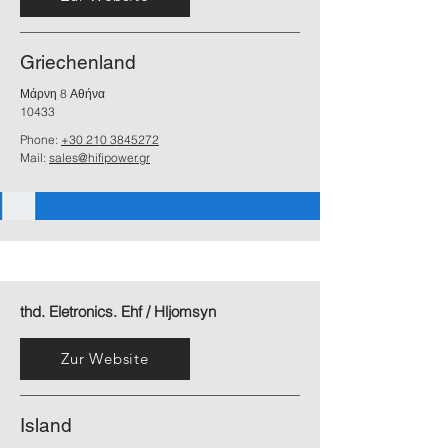
Griechenland
Μάρνη 8 Αθήνα
10433
Phone:
+30 210 3845272
Mail:
sales@hifipower.gr
thd. Eletronics. Ehf / Hljomsyn
Zur Website
Island