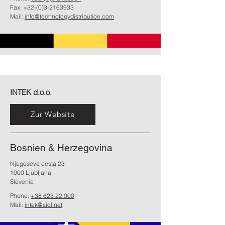
Fax: +32-(0)3-2163933
Mail:
info@technologydistribution.com
INTEK d.o.o.
Zur Website
Bosnien & Herzegovina
Njegoseva cesta 23
1000 Ljubljana
Slovenia
Phone:
+38 623 22 000
Mail:
intek@siol.net