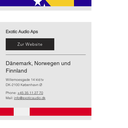
Exotic Audio Aps
Zur Website
Dänemark, Norwegen und
Finnland
Willemoesgade 14 kld tv
DK-2100 København Ø
Phone:
+45 35 11 27 70
Mail:
info@exoticaudio.dk