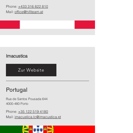
Phone:
+433 316 822 810
Mail:
office@hifiteam.at
Imacustica
Zur Website
Portugal
Rua de Santos Pousada 644
4000-480 Porto
Phone:
+35 122 519 4180
Mail:
imacustica.lc@imacustica.pt