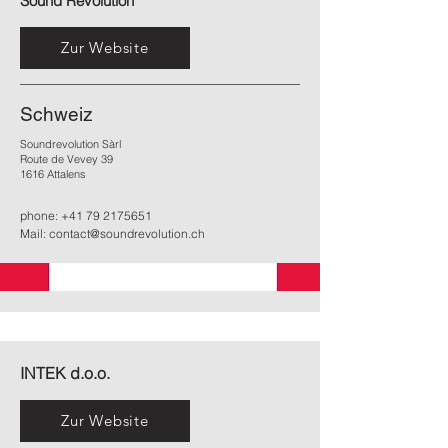
Sound Revolution
Zur Website
Schweiz
Soundrevolution Sàrl
Route de Vevey 39
1616 Attalens
phone:
+41 79 2175651
Mail:
contact@soundrevolution.ch
INTEK d.o.o.
Zur Website