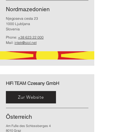
Nordmazedonien
Njegoseva cesta 23
1000 Ljubljana
Slovenia
Phone:
+38 623 22 000
Mail:
intek@siol.net
HiFi TEAM Czesany GmbH
Zur Website
Österreich
Am Fuße des Schlossberges 4
8010 Graz