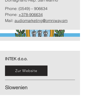
Phone: (0549) – 906634
Phone:
+378-906634
Mail:
audiomarketing@omniway.sm
INTEK d.o.o.
Zur Website
Slowenien
Njegoseva cesta 23
1000 Ljubljana
Slovenia