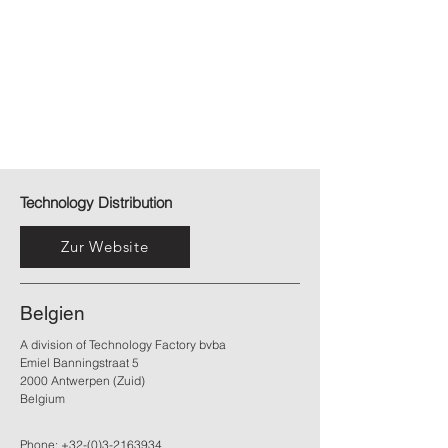
Technology Distribution
Zur Website
Belgien
A division of Technology Factory bvba
Emiel Banningstraat 5
2000 Antwerpen (Zuid)
Belgium
Phone:
+32-(0)3-2163934