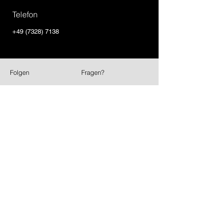
Telefon
+49 (7328) 7138
Folgen
Fragen?
Instagram
FAQ
Anwenderfeedback
EUR (€)
Versandpartner
International