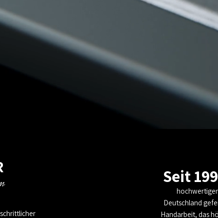
R
Seit 19
um
hochwertigen 
Deutschland gefer
chrittlicher
Handarbeit, das hö