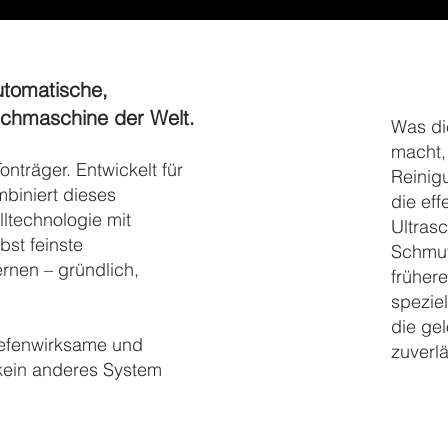
automatische,
aschmaschine der Welt.
Was di
macht,
onträger. Entwickelt für
Reinig
biniert dieses
die eff
lltechnologie mit
Ultrasc
st feinste
Schmut
rnen – gründlich,
früher
spezie
die gel
iefenwirksame und
zuverl
kein anderes System