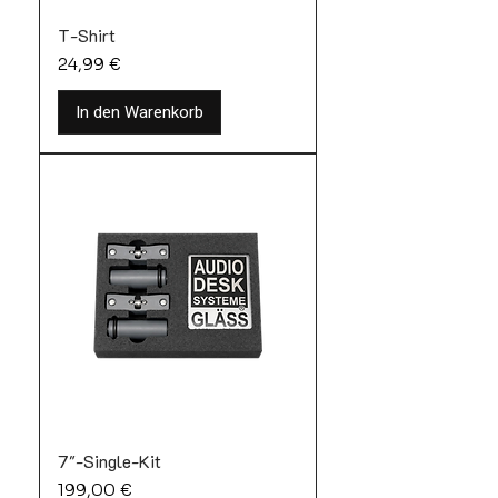
T-Shirt
Preis
24,99 €
In den Warenkorb
Neu
7"-Single-Kit
Preis
199,00 €