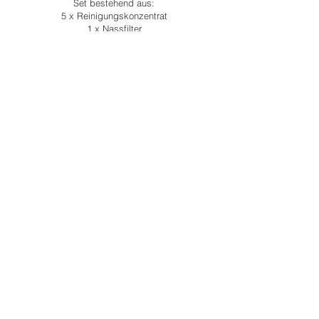
Set bestehend aus:
5 x Reinigungskonzentrat
1 x Nassfilter
1 Set Mikrofaser Reinigungswalzen (4 Stück)
1 x Set Abstreifer (2 Stück)
1 x Set Antriebsringe (2 Stück)
In den Warenkorb
140,00€