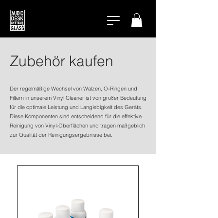
Zubehör kaufen
Der regelmäßige Wechsel von Walzen, O-Ringen und
Filtern in unserem Vinyl Cleaner ist von großer Bedeutung
für die optimale Leistung und Langlebigkeit des Geräts.
Diese Komponenten sind entscheidend für die effektive
Reinigung von Vinyl-Oberflächen und tragen maßgeblich
zur Qualität der Reinigungsergebnisse bei.