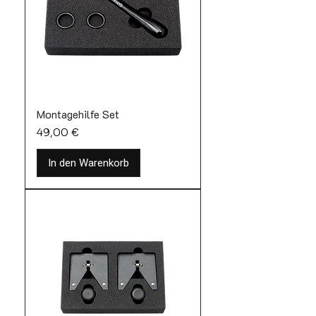
Montagehilfe Set
Preis
49,00 €
In den Warenkorb