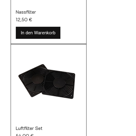
Nassfilter
Preis
12,50 €
In den Warenkorb
Luftfilter Set
Preis
54,00 €